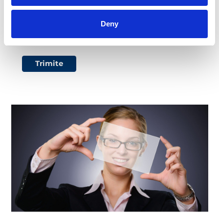
conform
Politicii de Confidențialitate
pe care
am citit-o si am inteles-o.
Deny
Exprimare acord
Trimite