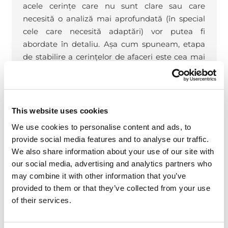
acele cerințe care nu sunt clare sau care
necesită o analiză mai aprofundată (în special
cele care necesită adaptări) vor putea fi
abordate în detaliu. Așa cum spuneam, etapa
de stabilire a cerințelor de afaceri este cea mai
importantă, iar dacă doriți să cunoașteți mai
multe detalii privind etapele unei implementări
ERP, vă recomandăm să accesați pagina:
Servicii de implementare ERP
This website uses cookies
We use cookies to personalise content and ads, to
Elian Solutions este parte a Bittnet Group,
provide social media features and to analyse our traffic.
activând de peste 15 ani în piață ca
We also share information about your use of our site with
implementator al sistemului
ERP Microsoft
our social media, advertising and analytics partners who
Dynamics 366 Business Central.
Având o echipă
may combine it with other information that you’ve
de peste 70 de angajați și un portofoliu de peste
provided to them or that they’ve collected from your use
250 de clienți, Elian Solutions este unul dintre
of their services.
cei mai importanți parteneri Microsoft pentru
sistemele ERP.