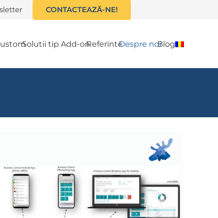
letter
CONTACTEAZĂ-NE!
 custom
Solutii tip Add-on
Referinte
Despre noi
Blog