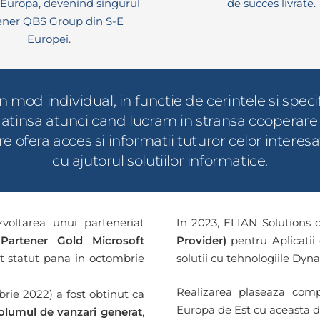
Europa, devenind singurul
de succes livrate.
ener QBS Group din S-E
Europei.
n mod individual, in functie de cerintele si specifi
atinsa atunci cand lucram in stransa cooperare c
 ofera acces si informatii tuturor celor interesa
cu ajutorul solutiilor informatice.
voltarea unui parteneriat
In 2023, ELIAN Solutions 
Partener Gold Microsoft
Provider)
pentru Aplicatii 
st statut pana in octombrie
solutii cu tehnologiile Dyn
Realizarea plaseaza comp
rie 2022) a fost obtinut ca
Europa de Est cu aceasta 
olumul de vanzari generat
,