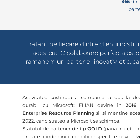
365
din 
part
Tratam pe fiecare dintre clientii nostri i
acestora. O colaborare perfecta este 
ramanem un partener inovativ, etic, care
Activitatea sustinuta a companiei a dus la dez
durabil cu Microsoft: ELIAN devine in
2016 
Enterprise Resource Planning
si isi mentine ace
2022, cand strategia Microsoft se schimba.
Statutul de partener de tip
GOLD
(pana in octomb
urmare a indeplinirii conditiilor specifice privind
v