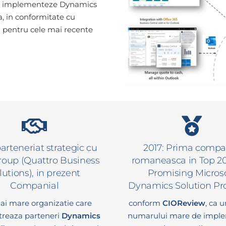
 sa implementeze Dynamics
, in conformitate cu
ta pentru cele mai recente
parteneriat strategic cu
2017: Prima compa
oup (Quattro Business
romaneasca in Top 2
lutions), in prezent
Promising Micros
Companial
Dynamics Solution Pr
ai mare organizatie care
conform
CIOReview
, ca 
treaza parteneri
Dynamics
numarului mare de imple