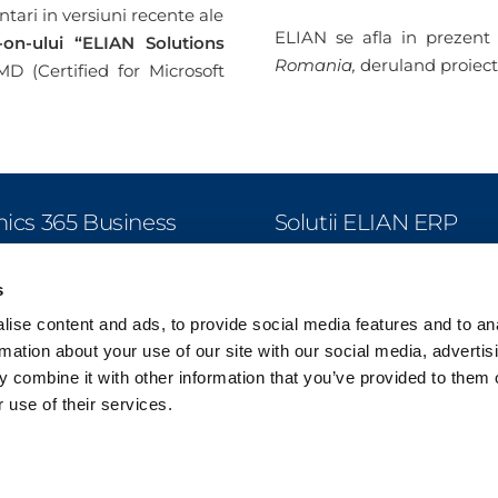
ntari in versiuni recente ale
ELIAN se afla in prezent
-on-ului “ELIAN Solutions
Romania,
deruland proiecte
D (Certified for Microsoft
cs 365 Business
Solutii ELIAN ERP
l
Productie
s
Productie Agricola
agement Financiar
ise content and ads, to provide social media features and to an
Retail & Distributie
zari si Marketing
rmation about your use of our site with our social media, advertis
Imobiliare
parari si Datorii
 combine it with other information that you’ve provided to them o
Localizare BC
ozit
 use of their services.
Gestiunea Proiectelor
ductie
RO e-Transport
nificare Resurse
RO e-Factura
urse Umane