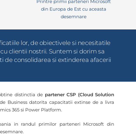
Printre primii parteneri Microsoft
din Europa de Est cu aceasta
desemnare
catiile lor, de obiectivele si necesitatile
u clientii nostrii. Suntem si dorim sa
ti de consolidarea si extinderea afacerii
obtine distinctia de
partener CSP (Cloud Solution
de Business datorita capacitatii extinse de a livra
amics 365 si Power Platform.
ania in randul primilor parteneri Microsoft din
desemnare.