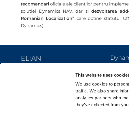
recomandari
oficiale ale clientilor pentru impleme
solutiei Dynamics NAV, dar si
dezvoltarea add
Romanian Localization”
care obtine statutul CfM
Dynamics).
ELIAN
Dynami
Centra
Your Workflow. Upgraded.
This website uses cookie
Man
We use cookies to personal
Van
traffic. We also share info
Cum
analytics partners who may
GDPR
Dep
they’ve collected from your
Prelucrarea datelor personale
Pro
Politica anti-hartuire
Pla
Termeni si conditii
Res
Politica de confidentialitate