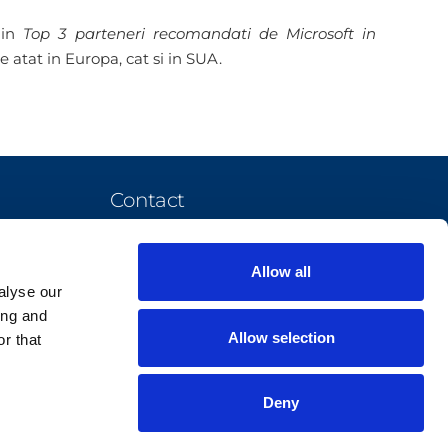
 in
Top 3 parteneri recomandati de Microsoft in
 atat in Europa, cat si in SUA.
Contact
office@elian-solutions.ro
Allow all
askformore@elian-solutions.ro
alyse our
+40 737 512 579
ing and
+40 745 259 661
Allow selection
r that
Str. Sergent Ion Nutu, nr. 44,
One Cotroceni Park, Corp A si
Deny
B, etaj 4, sector 5, Bucuresti,
050762