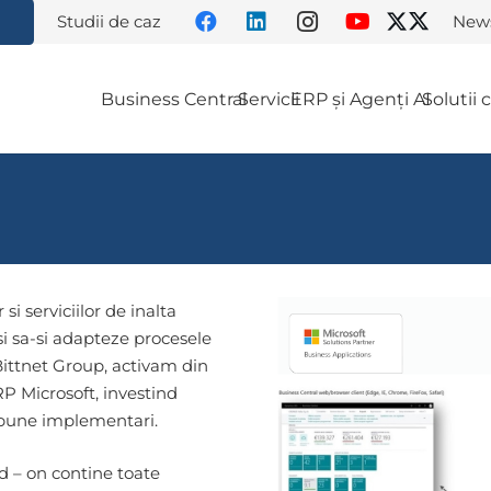
Studii de caz
News
Business Central
Servicii
ERP și Agenți AI
Solutii
si serviciilor de inalta
 si sa-si adapteze procesele
Bittnet Group, activam din
P Microsoft, investind
i bune implementari.
d – on contine toate