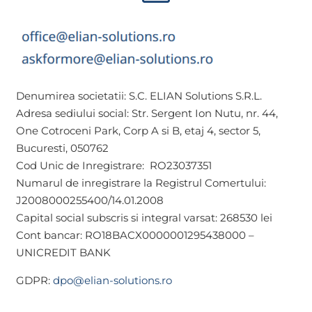
Denumirea societatii: S.C. ELIAN Solutions S.R.L.
Adresa sediului social: Str. Sergent Ion Nutu, nr. 44,
One Cotroceni Park, Corp A si B, etaj 4, sector 5,
Bucuresti, 050762
Cod Unic de Inregistrare: RO23037351
Numarul de inregistrare la Registrul Comertului:
J2008000255400/14.01.2008
Capital social subscris si integral varsat: 268530 lei
Cont bancar: RO18BACX0000001295438000 –
UNICREDIT BANK
GDPR:
dpo@elian-solutions.ro