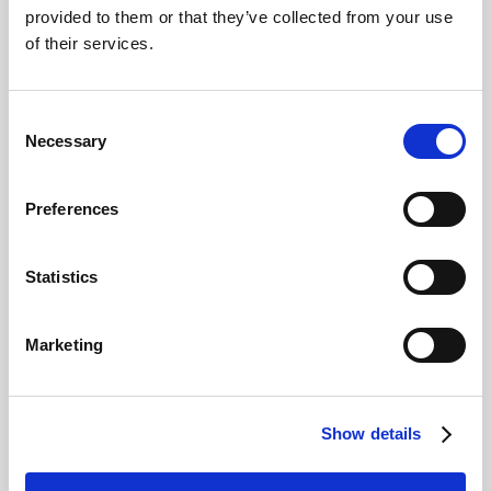
Număr
Număr de telefon
provided to them or that they’ve collected from your use
de
of their services.
telefon
*
Consent
Email
*
Email
Necessary
Selection
Preferences
Mesaj
*
Mesaj
Statistics
Marketing
Show details
Exprimare
Sunt de acord ca Elian Solutions S.R.L. sa stocheze si
acord
*
sa proceseze datele mele personale conform
Politicii