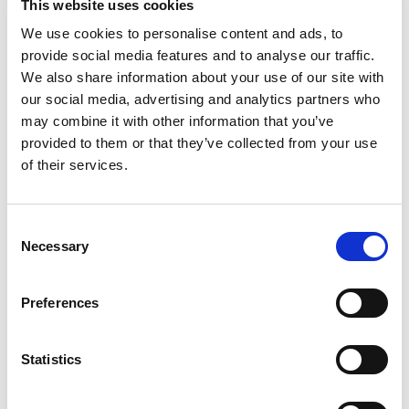
This website uses cookies
We use cookies to personalise content and ads, to
Vânzări și Marketing
provide social media features and to analyse our traffic.
We also share information about your use of our site with
our social media, advertising and analytics partners who
may combine it with other information that you’ve
Cumpărări și Datorii
provided to them or that they’ve collected from your use
of their services.
Consent
Necessary
Selection
Depozit
Preferences
Producție
Statistics