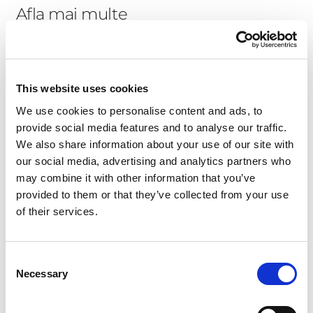
Afla mai multe
Nume
Nume
This website uses cookies
We use cookies to personalise content and ads, to
Prenume
Prenume
provide social media features and to analyse our traffic.
We also share information about your use of our site with
our social media, advertising and analytics partners who
may combine it with other information that you’ve
Nume
Nume companie
provided to them or that they’ve collected from your use
companie
*
of their services.
Consent
Număr
Număr de telefon
Necessary
Selection
de
telefon
*