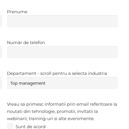
Prenume
Prenume
Număr
Număr de telefon
de
telefon
*
Departament
*
Departament - scroll pentru a selecta industria
Sunt
Vreau sa primesc informatii prin email referitoare la
de
noutati din tehnologie, promotii, invitatii la
acord
webinarii, training-uri si alte evenimente.
Sunt de acord