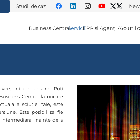
Studii de caz
News
Business Central
Servicii
ERP și Agenți AI
Solutii
versiuni de lansare. Poti
usiness Central la oricare
tuala a solutiei tale, este
siune. Este posibil sa fie
 intermediara, inainte de a