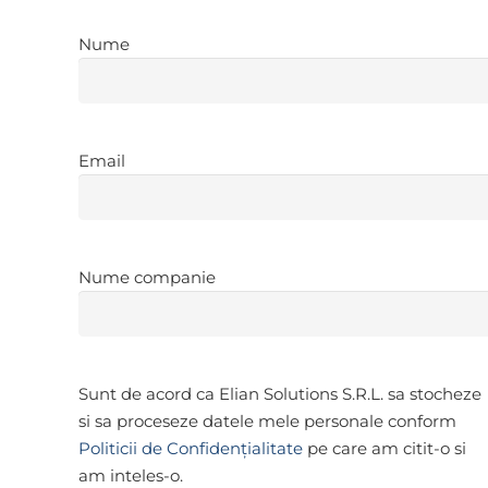
Nume
Nume
Email
*
Email
Nume
Nume companie
companie
*
Confidențialitate
*
Sunt de acord ca Elian Solutions S.R.L. sa stocheze
si sa proceseze datele mele personale conform
Politicii de Confidențialitate
pe care am citit-o si
am inteles-o.