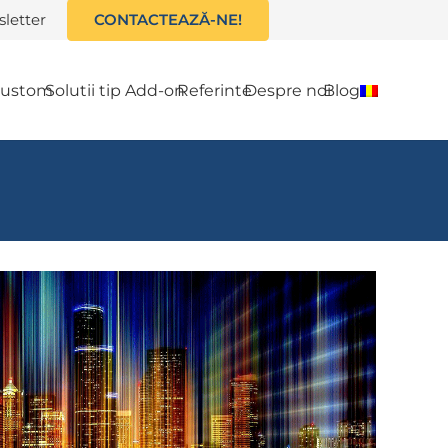
letter
CONTACTEAZĂ-NE!
 custom
Solutii tip Add-on
Referinte
Despre noi
Blog