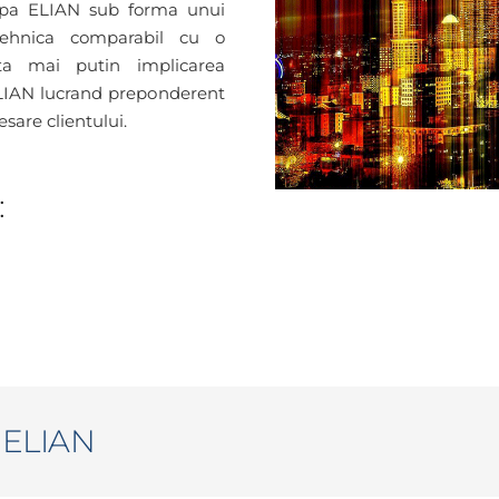
hipa ELIAN sub forma unui
tehnica comparabil cu o
ita mai putin implicarea
i ELIAN lucrand preponderent
esare clientului.
:
t ELIAN