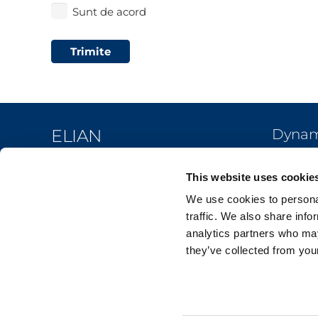
Sunt de acord
Trimite
ELIAN
Dynami
Centra
Your Workflow. Upgraded.
This website uses cookie
Man
We use cookies to personal
Van
traffic. We also share info
Cum
analytics partners who may
GDPR
Dep
they’ve collected from your
Prelucrarea datelor personale
Pro
Politica anti-hartuire
Pla
Termeni si conditii
Res
Politica de confidentialitate
Pro