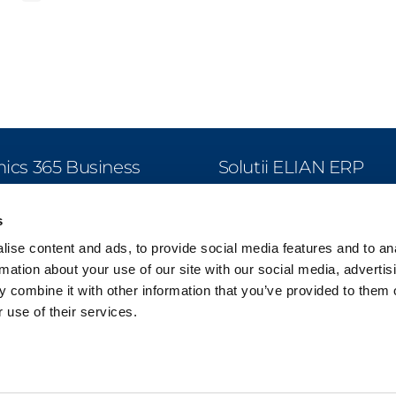
cs 365 Business
Solutii ELIAN ERP
l
Productie
s
Productie Agricola
agement Financiar
ise content and ads, to provide social media features and to an
Retail & Distributie
zari si Marketing
rmation about your use of our site with our social media, advertis
Imobiliare
parari si Datorii
 combine it with other information that you’ve provided to them o
Localizare BC
ozit
 use of their services.
Gestiunea Proiectelor
ductie
RO e-Transport
nificare Resurse
RO e-Factura
urse Umane
SFA Offline
iecte