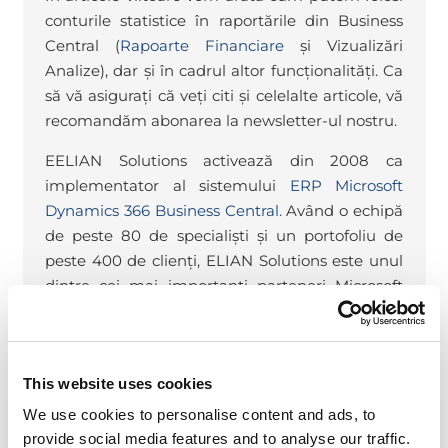
conturile statistice în raportările din Business
Central (
Rapoarte Financiare
și Vizualizări
Analize), dar și în cadrul altor funcționalități. Ca
să vă asigurați că veți citi și celelalte articole, vă
recomandăm abonarea la newsletter-ul nostru.
E
ELIAN Solutions activează din 2008 ca
implementator al sistemului
ERP Microsoft
Dynamics 366 Business Central.
Având o echipă
de peste 80 de specialiști și un portofoliu de
peste 400 de clienți, ELIAN Solutions este unul
dintre cei mai importanți parteneri Microsoft
pentru sistemele ERP.
Vrei să fii la curent cu funcționalitățile
This website uses cookies
Dynamics Business Central și să afli
We use cookies to personalise content and ads, to
noutăți despre sistemele ERP și
provide social media features and to analyse our traffic.