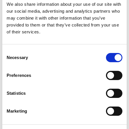
tehnologiile pentru afaceri?
We also share information about your use of our site with
our social media, advertising and analytics partners who
Atunci, abonează-te la Newsletter-ul
may combine it with other information that you’ve
lunar furnizat de către ELIAN
provided to them or that they’ve collected from your use
Solutions
of their services.
Consent
Email
*
Email
Necessary
Selection
Preferences
Exprimare
Sunt de acord ca Elian Solutions S.R.L. sa
Statistics
acord
*
stocheze si sa proceseze datele mele personale
conform
Politicii de Confidențialitate
pe care
am citit-o si am inteles-o.
Marketing
Exprimare acord