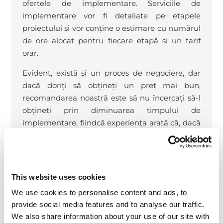
ofertele de implementare. Serviciile de
implementare vor fi detaliate pe etapele
proiectului și vor conține o estimare cu numărul
de ore alocat pentru fiecare etapă și un tarif
orar.
Evident, există și un proces de negociere, dar
dacă doriți să obțineți un preț mai bun,
recomandarea noastră este să nu încercați să-l
obțineți prin diminuarea timpului de
implementare, fiindcă experiența arată că, dacă
e să apară greșeli la estimare, acestea de obicei
înclină înspre subestimarea timpului. O soluție
mai bună este să prioritizați implementarea
funcționalităților de care aveți strictă nevoie,
This website uses cookies
lăsând pentru o etapă ulterioară pe cele
We use cookies to personalise content and ads, to
necritice. E mai ușor și din perspectiva
provide social media features and to analyse our traffic.
managementului schimbării, căci dacă sunt
We also share information about your use of our site with
foarte multe lucruri noi de învățat e posibil ca