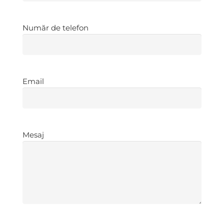
Număr
Număr de telefon
de
telefon
*
Email
*
Email
Mesaj
*
Mesaj