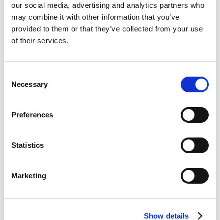
our social media, advertising and analytics partners who
utilizatorii să nu le poată asimila, iar activitatea
may combine it with other information that you’ve
va avea de suferit.
provided to them or that they’ve collected from your use
of their services.
În final, prețul pe care-l obțineți va trebuie să
reflecte cât mai just valoarea pentru compania
dvs. a funcționalităților și serviciilor de care veți
Consent
beneficia.
Necessary
Selection
ELIAN Solutions activează din 2008 ca
implementator al sistemului
ERP Microsoft
Preferences
Dynamics 366 Business Central.
Având o echipă
de peste 80 de specialiști și un portofoliu de
Statistics
peste 400 de clienți, ELIAN Solutions este unul
dintre cei mai importanți parteneri Microsoft
pentru sistemele ERP.
Marketing
Ești interesat să afli cum poate un
Show details