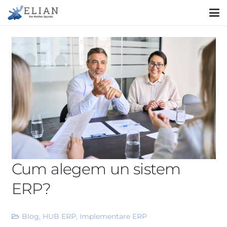
Cum alegem un sistem
ERP?
Blog
,
HUB ERP
,
Implementare ERP