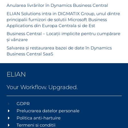
Anularea livrărilor în Dynamics Business Central
ELIAN Solutions intra in DIGMATIX Group, unul dintre
principalii furnizori de solutii Microsoft Business
Applications din Europa Centrala si de Est
Business Central – Locații implicite pentru cumpărare
și vânzare
Salvarea și restaurarea bazei de date în Dynamics
Business Central SaaS
ELIAN
Your Workflow. Upgraded.
GDPR
Prelucrarea datelor personale
Politica anti-hartuire
Termeni si conditii