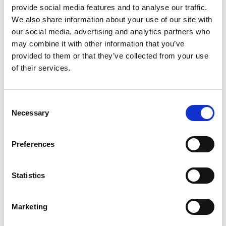
Suport și formare pentru utilizarea
provide social media features and to analyse our traffic.
corectă a sistemului
We also share information about your use of our site with
our social media, advertising and analytics partners who
Implementarea unui sistem ERP Microsoft
may combine it with other information that you’ve
Dynamics 365 Business Central poate fi o
provided to them or that they’ve collected from your use
provocare, dar soluțiile moderne vin cu sesiuni
of their services.
de formare și suport tehnic constant pentru a
asigura o tranziție ușoară și rapidă. Aceasta
ajută angajații să devină eficienți în utilizarea
Consent
noii tehnologii.
Necessary
Selection
Preferences
Eficiența în utilizarea resurselor financiare
Soluția ERP contribuie la economisirea
Statistics
resurselor financiare prin automatizarea
proceselor, cum ar fi trimiterea notificărilor prin
Marketing
e-mail sau SMS, eliminând costurile legate de
corespondența manuală. Aceste economii pot fi