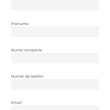
Prenume
Prenume
Nume
Nume companie
companie
*
Număr
Număr de telefon
de
telefon
*
Email
*
Email