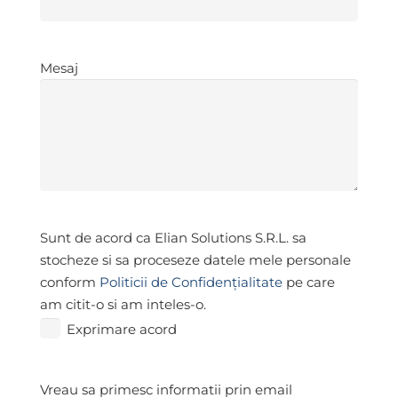
Mesaj
*
Mesaj
Exprimare
Sunt de acord ca Elian Solutions S.R.L. sa
acord
*
stocheze si sa proceseze datele mele personale
conform
Politicii de Confidențialitate
pe care
am citit-o si am inteles-o.
Exprimare acord
Abonare
Vreau sa primesc informatii prin email