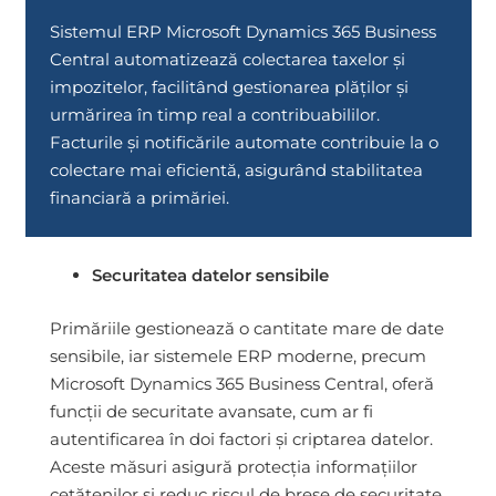
Sistemul ERP Microsoft Dynamics 365 Business
Central automatizează colectarea taxelor și
impozitelor, facilitând gestionarea plăților și
urmărirea în timp real a contribuabililor.
Facturile și notificările automate contribuie la o
colectare mai eficientă, asigurând stabilitatea
financiară a primăriei.
Securitatea datelor sensibile
Primăriile gestionează o cantitate mare de date
sensibile, iar sistemele ERP moderne, precum
Microsoft Dynamics 365 Business Central, oferă
funcții de securitate avansate, cum ar fi
autentificarea în doi factori și criptarea datelor.
Aceste măsuri asigură protecția informațiilor
cetățenilor și reduc riscul de breșe de securitate