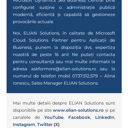
Microsoft Dynamics 365 Business Central bine
configurat susține o administrație publică
modernă, eficientă și capabilă să gestioneze
provocările actuale.
Noi, ELIAN Solutions, în calitate de Microsoft
Cloud Solutions Partner pentru Aplicații de
Business, punem la dispoziția dvs. expertiza
noastră de peste 16 ani! Ne puteți contacta
pentru consultanță sau mai multe informatii la
adresa
askformore@elian-solutions.ro
sau la
numarul de telefon mobil 0737.512,579 – Alina
Ionescu, Sales Manager ELIAN Solutions.
Mai multe detalii despre ELIAN Solutions sunt
disponibile pe site
www.elian-solutions.ro
și pe
canalele de
YouTube
,
Facebook
,
LinkedIn
,
Instagram
,
Twitter
(X)
.