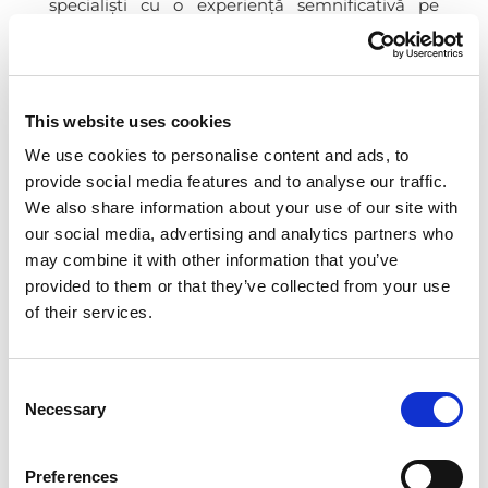
specialiști cu o experiență semnificativă pe
piață, în urma achiziției Kepler Management
Systems. Integrarea celor două echipe va duce
la formarea celui mai mare implementator al
soluției de ERP Microsoft Business 365 Business
This website uses cookies
Central din România.
We use cookies to personalise content and ads, to
provide social media features and to analyse our traffic.
Așadar, astăzi suntem o echipă cu 80 de resurse
We also share information about your use of our site with
productive, împărțite pe șase departamente –
our social media, advertising and analytics partners who
consultanță, implementare, programare și
may combine it with other information that you’ve
dezvoltare, suport și mentenanță, vânzări și
provided to them or that they’ve collected from your use
marketing, project management și power BI, iar
of their services.
potențialul de creștere în anii următori se
bazează în continuare pe dezvoltarea echipei.
Consent
Necessary
Selection
Cum arată ELIAN în cifre și
care sunt obiectivele sau
Preferences