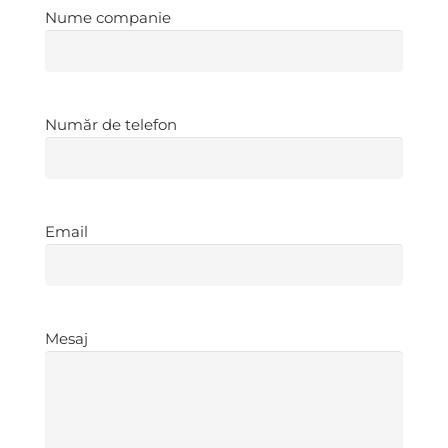
Nume
Nume companie
companie
*
Număr
Număr de telefon
de
telefon
*
Email
*
Email
Mesaj
*
Mesaj