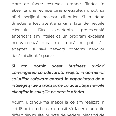
clare de focus: resursele umane, fiindcă în
absența unei echipe bine pregătite, nu poți să
oferi sprijinul necesar clienților. Și a doua
direcție a fost atenția și grija față de nevoile
clientului. Din experiența profesională
anterioară am înțeles că un program excelent
nu valorează prea mult dacă nu poți să-l
adaptezi și să-l dezvolți conform nevoilor
fiecărui client în parte.
Și am pornit acest business având
convingerea că adevărata reușită în domeniul
soluțiilor software constă în capacitatea de a
înțelege și de a transpune cu acuratețe nevoile
clienților în soluțiile pe care le oferim
.
Acum, uitându-mă înapoi la ce am realizat în
cei 16 ani, cred ca am reușit să facem lucrurile
diferit din multe puncte de vedere, plecând de