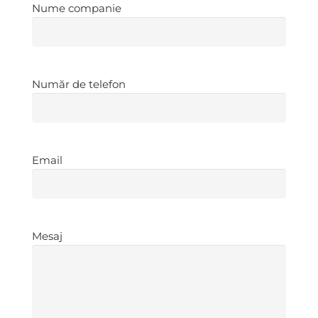
Nume
Nume companie
companie
*
Număr
Număr de telefon
de
telefon
*
Email
*
Email
Mesaj
*
Mesaj