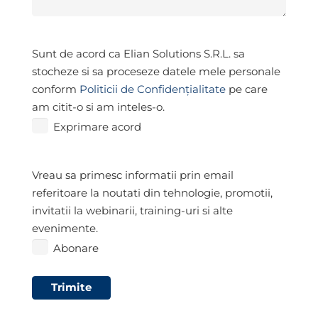
Exprimare
Sunt de acord ca Elian Solutions S.R.L. sa
acord
*
stocheze si sa proceseze datele mele personale
conform
Politicii de Confidențialitate
pe care
am citit-o si am inteles-o.
Exprimare acord
Abonare
Vreau sa primesc informatii prin email
referitoare la noutati din tehnologie, promotii,
invitatii la webinarii, training-uri si alte
evenimente.
Abonare
Trimite