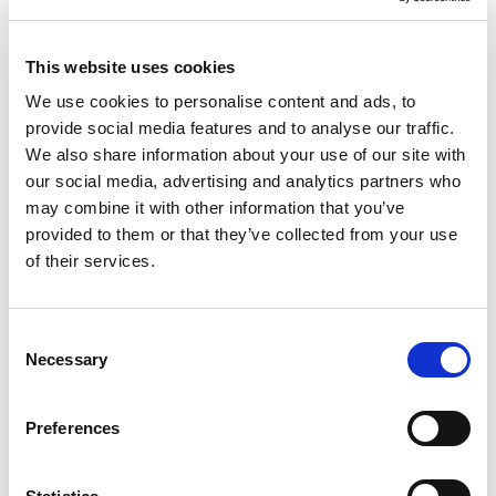
despre factori precum condițiile solului,
modelele meteorologice și cererea de pe piață,
This website uses cookies
permițând fermierilor să ia decizii informate
We use cookies to personalise content and ads, to
privind selecția culturilor, datele de plantare și
provide social media features and to analyse our traffic.
previziunile privind recolta. Previziunile exacte
We also share information about your use of our site with
privind randamentul îi ajută pe fermieri să
our social media, advertising and analytics partners who
planifice resursele în mod eficient și să satisfacă
may combine it with other information that you’ve
cererile de pe piață în mod eficace.
provided to them or that they’ve collected from your use
3.
Întreținerea și planificarea echipamentelor
of their services.
Sistemele ERP facilitează întreținerea proactivă
a echipamentelor prin automatizarea
Consent
programelor de întreținere și urmărirea
Necessary
Selection
performanțelor acestora. Fermierii pot reduce
timpii de nefuncționare, pot minimiza costurile
Preferences
de reparații și pot prelungi durata de viață a
utilajelor lor. Funcțiile de întreținere predictivă
valorifică datele pentru a detecta eventualele