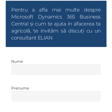
Pentru a afla mai multe despre
Microsoft Dynamics 365 Business
Central și cum te ajuta in afacerea ta
agricolă, te invităm să discuți cu un
consultant ELIAN
Nume
Nume
Prenume
Prenume