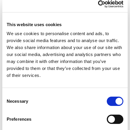
eforturile de marketing pentru a viza
publicul potrivit și pentru a optimiza
vânzările, reducând costurile de achiziție a
This website uses cookies
clienților.
We use cookies to personalise content and ads, to
provide social media features and to analyse our traffic.
Resurse umane
: Gestionează în mod
We also share information about your use of our site with
eficient forța de muncă, reducând costurile
our social media, advertising and analytics partners who
asociate angajărilor, formării și salarizării
may combine it with other information that you’ve
provided to them or that they’ve collected from your use
Planificarea resurselor
: Asigură-te că
of their services.
resursele companiei tale, de la utilaje la
forță de muncă, sunt utilizate în mod
Consent
eficient, reducând risipa și cheltuielile.
Necessary
Selection
Achiziții și datorii
: Ia decizii de achiziție în
cunoștință de cauză și gestionează
Preferences
înțelept datoriile pentru a reduce