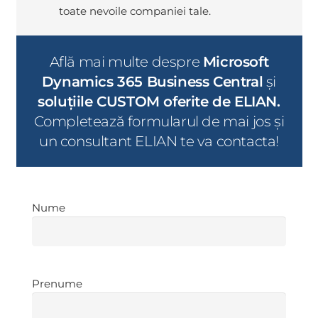
toate nevoile companiei tale.
Află mai multe despre
Microsoft
Dynamics 365 Business Central
și
soluțiile CUSTOM oferite de ELIAN.
Completează formularul de mai jos și
un consultant ELIAN te va contacta!
Nume
Nume
Prenume
Prenume