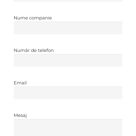
Nume
Nume companie
companie
*
Număr
Număr de telefon
de
telefon
*
Email
*
Email
Mesaj
*
Mesaj