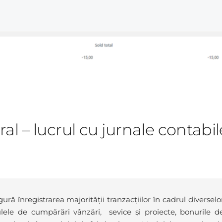
l – lucrul cu jurnale contabil
ă înregistrarea majorității tranzacțiilor în cadrul diverselo
lele de cumpărări vânzări, sevice și proiecte, bonurile d