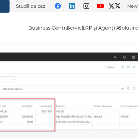
Studii de caz
News
Business Central
Servicii
ERP și Agenți AI
Solutii