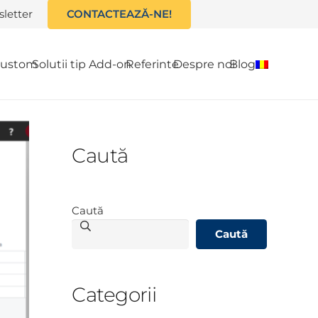
letter
CONTACTEAZĂ-NE!
 custom
Solutii tip Add-on
Referinte
Despre noi
Blog
Caută
Caută
Caută
Categorii