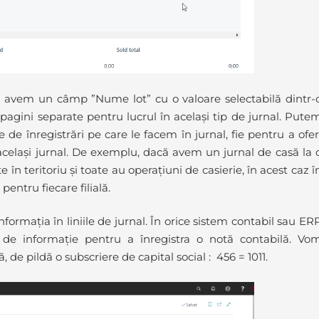
ă avem un câmp ”Nume lot” cu o valoare selectabilă dintr-
i, pagini separate pentru lucrul în același tip de jurnal. Pute
le de înregistrări pe care le facem în jurnal, fie pentru a ofer
 același jurnal. De exemplu, dacă avem un jurnal de casă la 
în teritoriu și toate au operațiuni de casierie, în acest caz î
entru fiecare filială.
formația în liniile de jurnal. În orice sistem contabil sau ER
 informație pentru a înregistra o notă contabilă. Vo
 de pildă o subscriere de capital social : 456 = 1011.