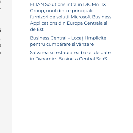
e
ELIAN Solutions intra in DIGMATIX
r
Group, unul dintre principalii
furnizori de solutii Microsoft Business
Applications din Europa Centrala si
de Est
ă
,
Business Central – Locații implicite
pentru cumpărare și vânzare
e
Salvarea și restaurarea bazei de date
i
în Dynamics Business Central SaaS