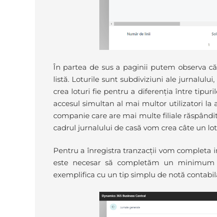
În partea de sus a paginii putem observa c
listă. Loturile sunt subdiviziuni ale jurnalulu
crea loturi fie pentru a diferenția între tipuri
accesul simultan al mai multor utilizatori la
companie care are mai multe filiale răspândite 
cadrul jurnalului de casă vom crea câte un lot p
Pentru a înregistra tranzacții vom completa in
este necesar să completăm un minimum de
exemplifica cu un tip simplu de notă contabilă,