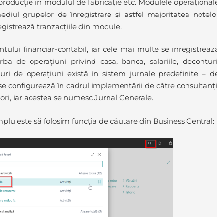
roducție în modulul de fabricație etc. Modulele operațional
ediul grupelor de înregistrare și astfel majoritatea notelo
egistrează tranzacțiile din module.
ntului financiar-contabil, iar cele mai multe se înregistreaz
ba de operațiuni privind casa, banca, salariile, deconturi
ri de operațiuni există în sistem jurnale predefinite – d
 se configurează în cadrul implementării de către consultanți
ori, iar acestea se numesc Jurnal Generale.
plu este să folosim funcția de căutare din Business Central: