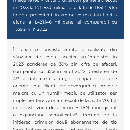
milioane lei. Profitul brut al companiei a crescut
în 2023 la 1.711.853 milioane lei față de 1.551.413 lei
în anul precedent, în vreme ce rezultatul net a
ajuns la 1,421.146 milioane lei comparabil cu
1.359.914 în 2022.
În ceea ce privește veniturile realizate din
vânzarea de licențe, acestea au înregistrat în
2023 ponderea de 39% din cifra de afaceri,
comparabil cu 35% în anul 2022. Creșterea de
4% se datorează strategiei companiei de a se
orienta spre clienți de anvergură și proiecte
majore, cu un număr mediu de utilizatori per
implementare care a crescut de la 50 la 70. Tot
în această zonă de venituri, ELIAN a înregistrat
o expansiune semnificativă, trecând de la
inițierea primelor două abonamente de tip
SaaS (software as-a-service) pentru doi clienți