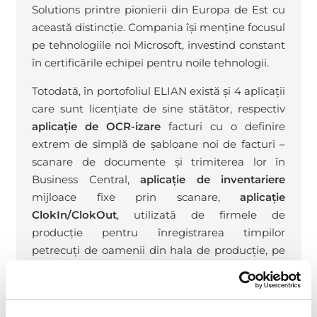
Solutions printre pionierii din Europa de Est cu
această distincție. Compania își menține focusul
pe tehnologiile noi Microsoft, investind constant
în certificările echipei pentru noile tehnologii.
Totodată, în portofoliul ELIAN există și 4 aplicații
care sunt licențiate de sine stătător, respectiv
aplicație de OCR-izare
facturi cu o definire
extrem de simplă de șabloane noi de facturi –
scanare de documente și trimiterea lor în
Business Central,
aplicație de inventariere
mijloace fixe prin scanare,
aplicație
ClokIn/ClokOut
, utilizată de firmele de
producție pentru înregistrarea timpilor
petrecuți de oamenii din hala de producție, pe
comenzi și fluxuri tehnologice și
aplicația de
Retail
, care susține vânzarea cu amănuntul,
precum în zona de fast-food.