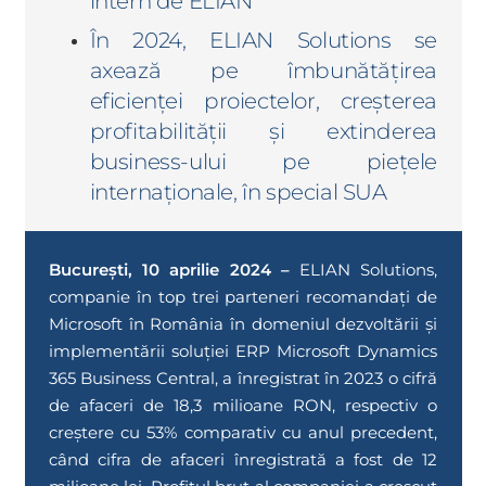
intern de ELIAN
În 2024, ELIAN Solutions se
axează pe îmbunătățirea
eficienței proiectelor, creșterea
profitabilității și extinderea
business-ului pe piețele
internaționale, în special SUA
București, 10 aprilie 2024 –
ELIAN Solutions,
companie în top trei parteneri recomandați de
Microsoft în România în domeniul dezvoltării și
implementării soluției ERP Microsoft Dynamics
365 Business Central, a înregistrat în 2023 o cifră
de afaceri de 18,3 milioane RON, respectiv o
creștere cu 53% comparativ cu anul precedent,
când cifra de afaceri înregistrată a fost de 12