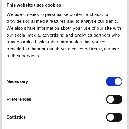
This website uses cookies
We use cookies to personalise content and ads, to
Pentru anul 2024, ELIAN Solutions își propune
provide social media features and to analyse our traffic.
obiective ambițioase, concentrându-se pe
We also share information about your use of our site with
sinergia dintre ELIAN Solutions și Kepler
our social media, advertising and analytics partners who
Management Systems, care s-a alăturat
may combine it with other information that you’ve
grupului la sfârșitul anului 2023.
provided to them or that they’ve collected from your use
Fondată în 2007, Kepler Management Systems
of their services.
este partener Microsoft, cu o experiență solidă
în implementarea și suportul soluției Microsoft
Consent
Dynamics 365 Business Central (Navision).
Necessary
Selection
„Prin integrarea Kepler în familia ELIAN, ne
Preferences
poziționăm ca lider pe piața ERP din România.
Creșterea noastră constantă și orientarea către
Statistics
SaaS demonstrează adaptabilitatea și
devotamentul față de clienții noștri. Anul 2024