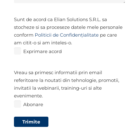
Exprimare
Sunt de acord ca Elian Solutions S.R.L. sa
acord
*
stocheze si sa proceseze datele mele personale
conform
Politicii de Confidențialitate
pe care
am citit-o si am inteles-o.
Exprimare acord
Abonare
Vreau sa primesc informatii prin email
referitoare la noutati din tehnologie, promotii,
invitatii la webinarii, training-uri si alte
evenimente.
Abonare
Trimite