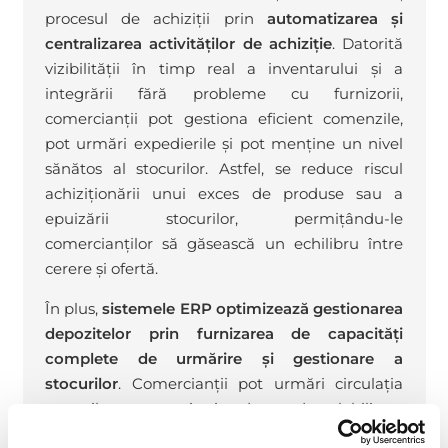
procesul de achiziții prin
automatizarea și
centralizarea activităților de achiziție
. Datorită
vizibilității în timp real a inventarului și a
integrării fără probleme cu furnizorii,
comercianții pot gestiona eficient comenzile,
pot urmări expedierile și pot menține un nivel
sănătos al stocurilor. Astfel, se reduce riscul
achiziționării unui exces de produse sau a
epuizării stocurilor, permițându-le
comercianților să găsească un echilibru între
cerere și ofertă.
În plus,
sistemele ERP optimizează gestionarea
depozitelor prin furnizarea de capacități
complete de urmărire și gestionare a
stocurilor
. Comercianții pot urmări circulația
stocurilor, pot monitoriza durata de valabilitate
și pot implementa strategii eficiente de