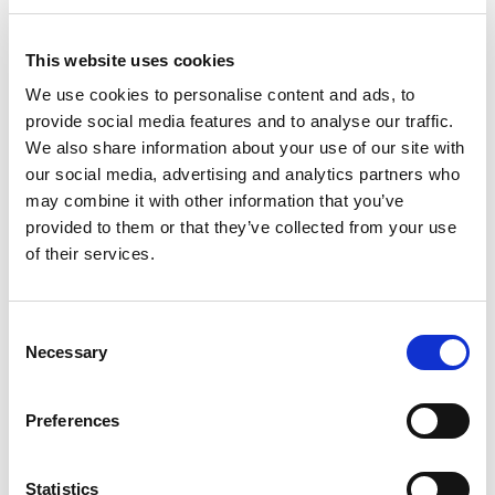
depozitare. Acest lucru îmbunătățește eficiența
operațională, reduce erorile manuale și
This website uses cookies
minimizează risipa.
We use cookies to personalise content and ads, to
provide social media features and to analyse our traffic.
Personalizare la scară largă
We also share information about your use of our site with
our social media, advertising and analytics partners who
cu ajutorul unui ERP
may combine it with other information that you’ve
provided to them or that they’ve collected from your use
of their services.
În peisajul extrem de competitiv din retail,
marketingul personalizat a devenit din ce în ce
Consent
mai important. Acesta presupune adaptarea
Necessary
Selection
mesajelor și ofertelor de marketing la fiecare
client în parte, pe baza preferințelor,
comportamentelor și a istoricului de achiziții.
Preferences
Această abordare personalizată le permite
comercianților să creeze conexiuni
Statistics