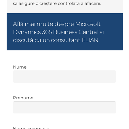
să asigure o creștere controlată a afacerii.
Află mai multe despre Microsoft
Dynamics 365 Business Central și
discută cu un consultant ELIAN
Nume
Nume
Prenume
Prenume
Nume
Nume companie