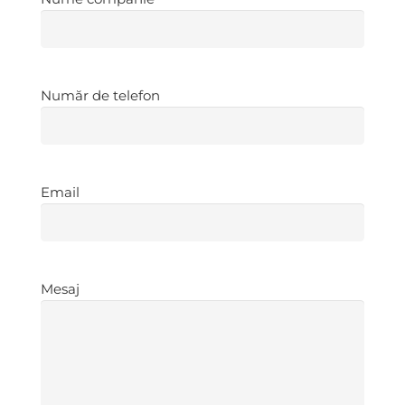
companie
*
Număr
Număr de telefon
de
telefon
*
Email
*
Email
Mesaj
*
Mesaj