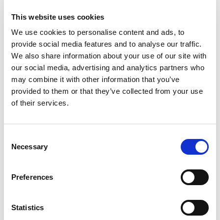
Exprimare
Sunt de acord ca Elian Solutions S.R.L. sa
acord
*
This website uses cookies
stocheze si sa proceseze datele mele personale
conform
Politicii de Confidențialitate
pe care
We use cookies to personalise content and ads, to
am citit-o si am inteles-o.
provide social media features and to analyse our traffic.
Exprimare acord
We also share information about your use of our site with
our social media, advertising and analytics partners who
may combine it with other information that you’ve
Trimite
provided to them or that they’ve collected from your use
of their services.
Consent
Necessary
Selection
Preferences
Statistics