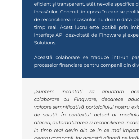
eficient și transparent, atât nevoile specifice d
încasărilor. Concret, în epoca în care se pro
de reconcilierea încasărilor nu doar o data pe 
timp real. Acest lucru este posibil prin im
interfețe API dezvoltată de Finqware și expe
Solutions.
Această colaborare se traduce într-un pas
proceselor financiare pentru companii din dive
„Suntem încântați să anunțăm ace
colaborare cu Finqware, deoarece adu
valoare semnificativă portofoliului nostru exi
de soluții. În contextul actual al mediul
afaceri, automatizarea și reconcilierea încasă
în timp real devin din ce în ce mai impor
pentru companii, iar această alianță ne întă