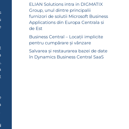
ELIAN Solutions intra in DIGMATIX
Group, unul dintre principalii
s
furnizori de solutii Microsoft Business
u
Applications din Europa Centrala si
e
de Est
Business Central – Locații implicite
pentru cumpărare și vânzare
t
Salvarea și restaurarea bazei de date
a
în Dynamics Business Central SaaS
,
a
t
e
a
.
d