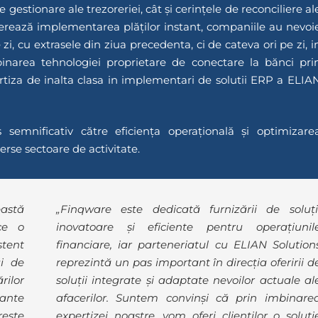
e gestionare ale trezoreriei, cât și cerințele de reconciliere al
liferează implementarea plăților instant, companiile au nevoi
zi, cu extrasele din ziua precedenta, ci de cateva ori pe zi, i
binarea tehnologiei proprietare de conectare la bănci pri
rtiza de inalta clasa in implementari de solutii ERP a ELIA
 semnificativ către eficiența operațională și optimizare
rse sectoare de activitate.
astă
„Finqware este dedicată furnizării de soluți
ce o
inovatoare și eficiente pentru operațiunil
stent
financiare, iar parteneriatul cu ELIAN Solution
ui de
reprezintă un pas important în direcția oferirii d
rilor
soluții integrate și adaptate nevoilor actuale al
tante
afacerilor. Suntem convinși că prin imbinare
rește
expertizei noastre, vom oferi clienților o soluți