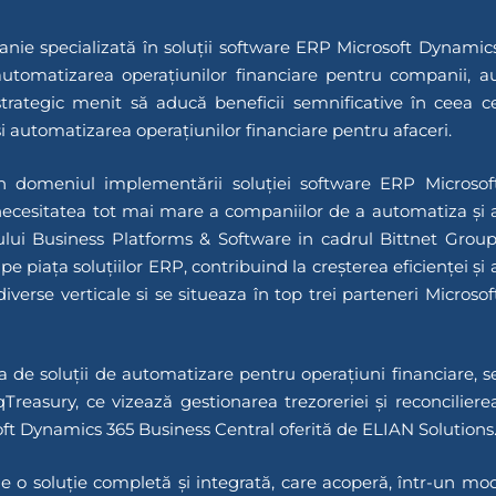
anie specializată în soluții software ERP Microsoft Dynamic
 automatizarea operațiunilor financiare pentru companii, a
trategic menit să aducă beneficii semnificative în ceea c
 și automatizarea operațiunilor financiare pentru afaceri.
în domeniul implementării soluției software ERP Microsof
ecesitatea tot mai mare a companiilor de a automatiza și 
ului Business Platforms & Software in cadrul Bittnet Group
piața soluțiilor ERP, contribuind la creșterea eficienței și 
iverse verticale si se situeaza în top trei parteneri Microsof
a de soluții de automatizare pentru operațiuni financiare, s
reasury, ce vizează gestionarea trezoreriei și reconciliere
soft Dynamics 365 Business Central oferită de ELIAN Solutions
 de o soluție completă și integrată, care acoperă, într-un mo