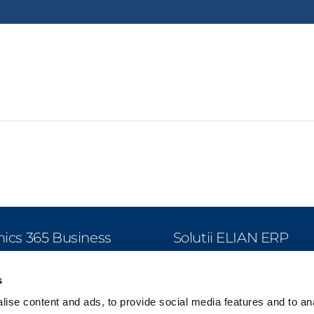
cs 365 Business
Solutii ELIAN ERP
l
Productie
s
Productie Agricola
agement Financiar
ise content and ads, to provide social media features and to an
Retail & Distributie
zari si Marketing