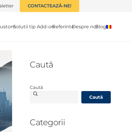
letter
CONTACTEAZĂ-NE!
 custom
Solutii tip Add-on
Referinte
Despre noi
Blog
Caută
Caută
Caută
Categorii