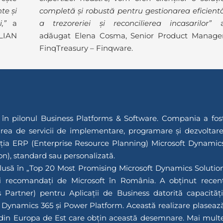
te și
completă și robustă pentru gestionarea eficient
,”
a
a trezoreriei și reconcilierea incasarilor”
ELIAN
adăugat Elena Cosma, Senior Product Manage
FinqTreasury – Finqware.
 în pilonul Business Platforms & Software. Compania a fos
zarea de servicii de implementare, programare și dezvoltare
ția ERP (Enterprise Resource Planning) Microsoft Dynamic
on), standard sau personalizată.
usă în „Top 20 Most Promising Microsoft Dynamics Solutio
eri recomandați de Microsoft în România. A obținut recen
 Partner) pentru Aplicații de Business datorită capacități
ile Dynamics 365 și Power Platform. Această realizare plaseaz
t din Europa de Est care obțin această desemnare. Mai mult