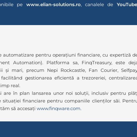
ponibile pe
www.elian-solutions.ro
, canalele de
YouTub
de automatizare pentru operațiuni financiare, cu expertiză d
ent Automation). Platforma sa, FinqTreasury, este dej
 și mari, precum Nepi Rockcastle, Fan Courier, Selfpay
 facilitând gestionarea eficientă a trezoreriei, centralizare
timp real.
re în plan lansarea unor noi soluții, inclusiv pentru plăț
situației financiare pentru companiile clienților săi. Pentr
ităm să accesați
www.finqware.com
.