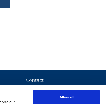
Contact
office@elian-solutions.ro
Allow all
askformore@elian-solutions.ro
alyse our
+40 737 512 579