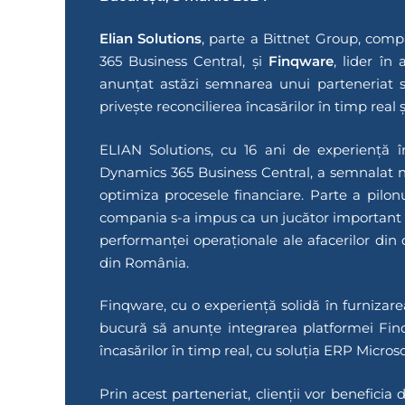
Elian Solutions
, parte a Bittnet Group, comp
365 Business Central, și
Finqware
, lider în
anunțat astăzi semnarea unui parteneriat s
privește reconcilierea încasărilor în timp real
ELIAN Solutions, cu 16 ani de experiență 
Dynamics 365 Business Central, a semnalat n
optimiza procesele financiare. Parte a pilon
compania s-a impus ca un jucător important pe 
performanței operaționale ale afacerilor din d
din România.
Finqware, cu o experiență solidă în furnizare
bucură să anunțe integrarea platformei FinqT
încasărilor în timp real, cu soluția ERP Micro
Prin acest parteneriat, clienții vor beneficia