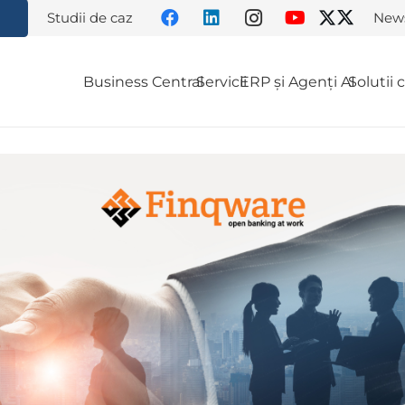
Studii de caz
News
Business Central
Servicii
ERP și Agenți AI
Solutii