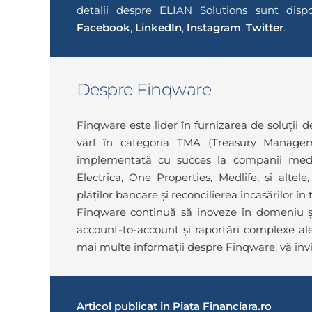
detalii despre ELIAN Solutions sunt dis
Facebook
,
LinkedIn
,
Instagram
,
Twitter
.
Despre Finqware
Finqware este lider în furnizarea de soluții 
vârf în categoria TMA (Treasury Managem
implementată cu succes la companii medii
Electrica, One Properties, Medlife, și altele,
plăților bancare și reconcilierea încasărilor în 
Finqware continuă să inoveze în domeniu și a
account-to-account și raportări complexe ale 
mai multe informații despre Finqware, vă inv
Articol publicat in
Piata Financiara.ro