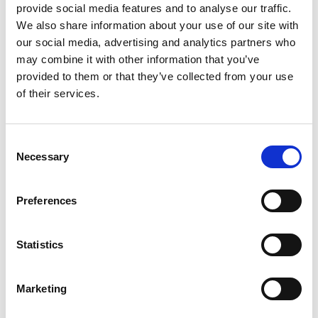
rapid în dimensiuni, mai ales în cazul
provide social media features and to analyse our traffic.
monitorizării documentelor (comenzi, facturi
We also share information about your use of our site with
etc). De aceea, e utilă ștergerea intrărilor de
our social media, advertising and analytics partners who
jurnal modificări mai vechi de o anumită
may combine it with other information that you’ve
perioadă. Ștergerea se realizează prin stabilirea
provided to them or that they’ve collected from your use
of their services.
unei politici de retenție a datelor, iar într-un
articol viitor vom descrie în detaliu modul de de
configurare a unei astfel de politici.
Consent
Necessary
ELIAN Solutions activează din 2008 ca
Selection
implementator al sistemului
ERP Microsoft
Dynamics 366 Business Central.
Având o echipă
Preferences
de peste 80 de specialiști și un portofoliu de
peste 400 de clienți, ELIAN Solutions este unul
Statistics
dintre cei mai importanți parteneri Microsoft
pentru sistemele ERP.
Marketing
Vrei să fii la curent cu funcționalitățile