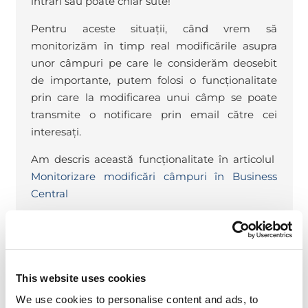
intrări sau poate chiar sute!
Pentru aceste situații, când vrem să
monitorizăm în timp real modificările asupra
unor câmpuri pe care le considerăm deosebit
de importante, putem folosi o funcționalitate
prin care la modificarea unui câmp se poate
transmite o notificare prin email către cei
interesați.
Am descris această funcționalitate în articolul
Monitorizare modificări câmpuri în Business
Central
Ștergere intrări jurnal
modificări
This website uses cookies
Tabela de jurnal modificări poate să crească
We use cookies to personalise content and ads, to