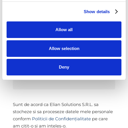
Dynamics Business Central și să afli
Show details
noutăți despre sistemele ERP și
tehnologiile pentru afaceri?
Allow all
Atunci, abonează-te la Newsletter-ul
lunar furnizat de către ELIAN
Solutions
Allow selection
Deny
Email
*
Email
Exprimare
Sunt de acord ca Elian Solutions S.R.L. sa
acord
*
stocheze si sa proceseze datele mele personale
conform
Politicii de Confidențialitate
pe care
am citit-o si am inteles-o.