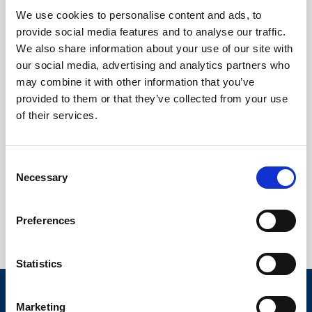
We use cookies to personalise content and ads, to
Confidențialitate
*
Sunt de acord ca Elian Solutions S.R.L. sa stocheze si
provide social media features and to analyse our traffic.
sa proceseze datele mele personale conform
Politicii
We also share information about your use of our site with
our social media, advertising and analytics partners who
de Confidențialitate
pe care am citit-o si am inteles-o.
may combine it with other information that you’ve
Sunt de acord
provided to them or that they’ve collected from your use
of their services.
Sunt
Vreau sa primesc informatii prin email referitoare la
de
noutati din tehnologie, promotii, invitatii la webinarii,
Consent
acord
training-uri si alte evenimente.
Necessary
Selection
Sunt de acord
Preferences
Trimite
Statistics
ELIAN
Marketing