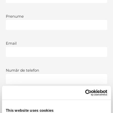
Prenume
Prenume
Email
*
Email
Număr
Număr de telefon
de
telefon
*
Nume
Nume companie
companie
*
This website uses cookies