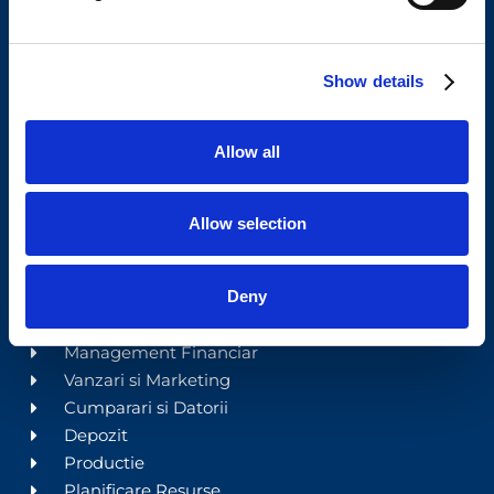
Your Workflow. Upgraded.
Show details
GDPR
Prelucrarea datelor personale
Politica anti-hartuire
Allow all
Termeni si conditii
Politica de confidentialitate
Allow selection
Politica de Cookie
Site map
Deny
Dynamics 365 Business Central
Management Financiar
Vanzari si Marketing
Cumparari si Datorii
Depozit
Productie
Planificare Resurse